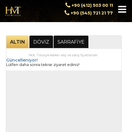
+90 (412) 503 00 11
+90 (545) 721 21 77
ALTIN
DÖVİZ
SARRAFİYE
Not: Tavsiye edilen alış ve satış fiyatlarıdır.
Güncelleniyor!
Lütfen daha sonra tekrar ziyaret ediniz!