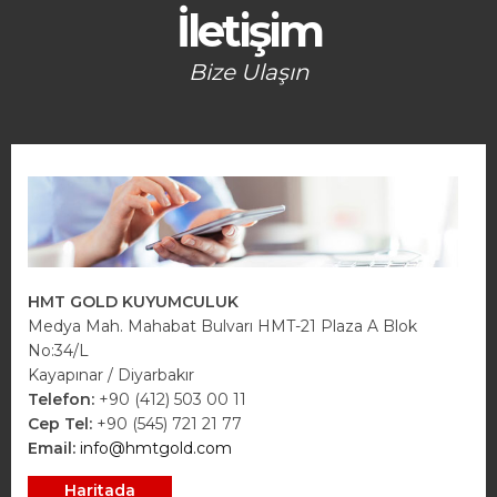
İletişim
Bize Ulaşın
HMT GOLD KUYUMCULUK
Medya Mah. Mahabat Bulvarı HMT-21 Plaza A Blok
No:34/L
Kayapınar / Diyarbakır
Telefon:
+90 (412) 503 00 11
Cep Tel:
+90 (545) 721 21 77
Email:
info@hmtgold.com
Haritada